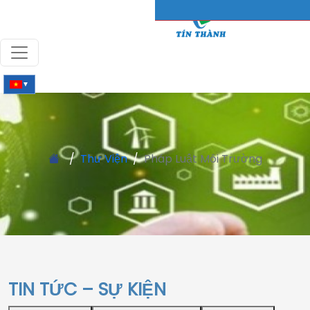
▼
Thư Viện
Pháp Luật Môi Trường
TIN TỨC – SỰ KIỆN